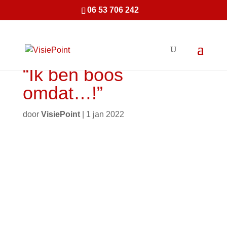
06 53 706 242
“Ik ben boos
omdat…!”
door
VisiePoint
|
1 jan 2022