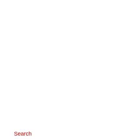
06 53 706 242
info@visiepoint.nl
Search